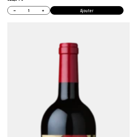
−
+
Ajouter