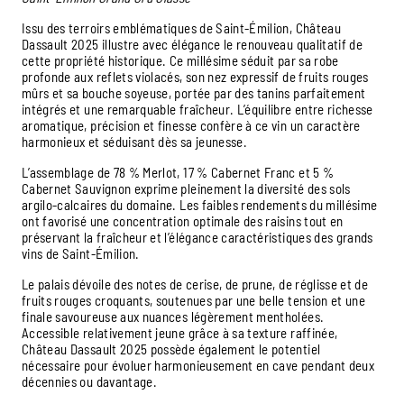
Issu des terroirs emblématiques de Saint-Émilion, Château
Dassault 2025 illustre avec élégance le renouveau qualitatif de
cette propriété historique. Ce millésime séduit par sa robe
profonde aux reflets violacés, son nez expressif de fruits rouges
mûrs et sa bouche soyeuse, portée par des tanins parfaitement
intégrés et une remarquable fraîcheur. L’équilibre entre richesse
aromatique, précision et finesse confère à ce vin un caractère
harmonieux et séduisant dès sa jeunesse.
L’assemblage de 78 % Merlot, 17 % Cabernet Franc et 5 %
Cabernet Sauvignon exprime pleinement la diversité des sols
argilo-calcaires du domaine. Les faibles rendements du millésime
ont favorisé une concentration optimale des raisins tout en
préservant la fraîcheur et l’élégance caractéristiques des grands
vins de Saint-Émilion.
Le palais dévoile des notes de cerise, de prune, de réglisse et de
fruits rouges croquants, soutenues par une belle tension et une
finale savoureuse aux nuances légèrement mentholées.
Accessible relativement jeune grâce à sa texture raffinée,
Château Dassault 2025 possède également le potentiel
nécessaire pour évoluer harmonieusement en cave pendant deux
décennies ou davantage.