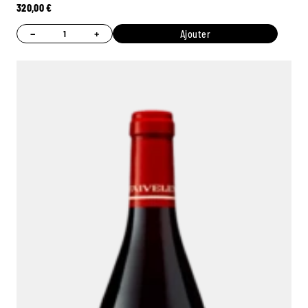
320,00
€
−
+
Ajouter