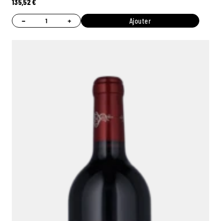
135,52
€
−
+
Ajouter