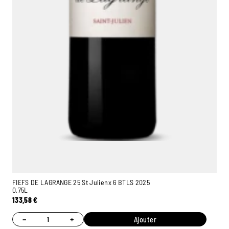
FIEFS DE LAGRANGE 25 St Julienx 6 BTLS 2025
0,75L
133,58
€
−
+
Ajouter