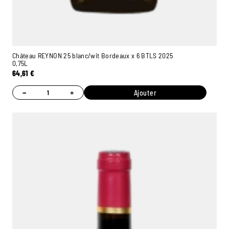
Château REYNON 25 blanc/wit Bordeaux x 6 BTLS 2025
0,75L
64,61
€
−
+
Ajouter