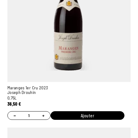
Maranges 1er Cru 2023
Joseph Drouhin
0,75L
36,50
€
−
+
Ajouter