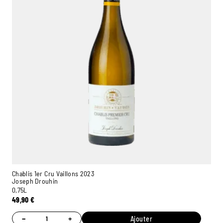
Chablis 1er Cru Vaillons 2023
Joseph Drouhin
0,75L
49,90
€
−
+
Ajouter