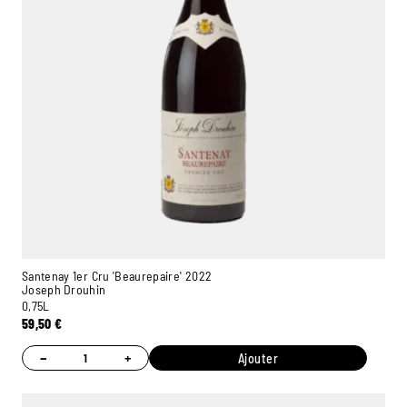
Santenay 1er Cru 'Beaurepaire' 2022
Joseph Drouhin
0,75L
59,50
€
−
+
Ajouter