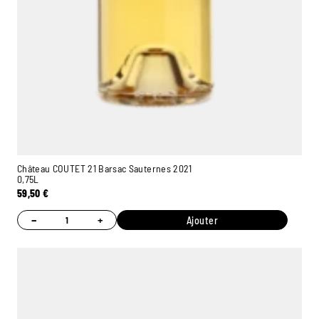
Château COUTET 21 Barsac Sauternes 2021
0,75L
59,50
€
−
+
Ajouter