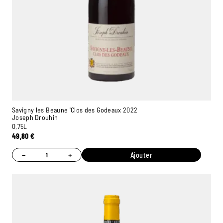
Savigny les Beaune 'Clos des Godeaux 2022
Joseph Drouhin
0,75L
49,80
€
−
+
Ajouter