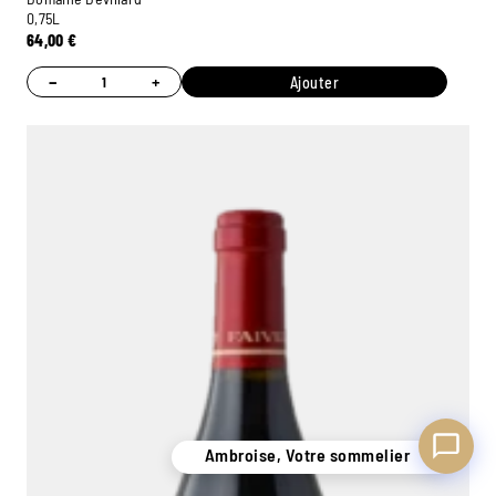
0,75L
64,00
€
−
+
Ajouter
Ambroise, Votre sommelier
Disponible pour vous conseiller
Ambroise, Votre sommelier